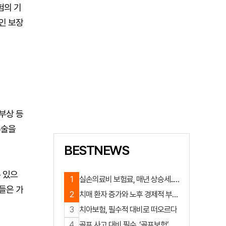
험의 기
인 보장
부상 등
수술을
BESTNEWS
 있으
1
실손의료비 보험료, 매년 상승세...
들은 가
미리 대비해야 하는 이유는?
2
치매 환자 증가와 노후 경제적 부
담, 대비하기 위한 방법!
3
치아보험, 필수적 대비로 떠오르다
4
골프 사고 대비 필수, ‘골프보험’ 가