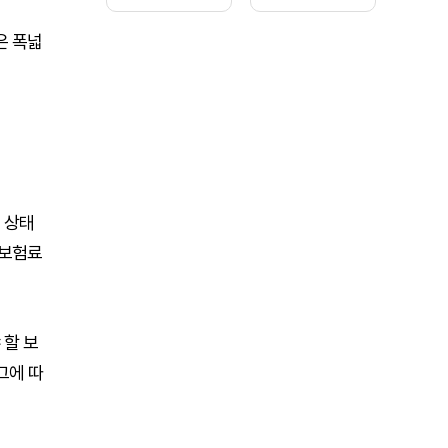
기종신보험이 뜬
금저축보험 관심
다
증가
은 폭넓
 상태
 보험료
 할 보
그에 따