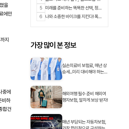
워졌을
입자 증가… 홀인원 비용 보장까지
5
미래를 준비하는 똑똑한 선택, 정기
확대
치료에만
종신보험이 뜬다
6
나와 소중한 바이크를 지킨다! 폭넓
은 보장으로 든든하게 대비하세요.
정까지
가장 많이 본 정보
실손의료비 보험료, 매년 상
승세...미리 대비해야 하는
이유는?
 나중에
해외여행 필수 준비 해외여
 준비하
행자보험, 알차게 보상 받자!
 종합건
매년 부담되는 자동차보험,
가장 합리적으로 구성하는