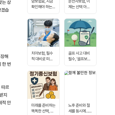
암보험료, 지금
운전자보험, 이
맞는 상
확인해야 하는
제는 선택 아닌
보겠습
이유… 예기치
필수... 사고 대비
못한 위험에 대
를 위한 현명한
비하라
준비
치아보험, 필수
골프 사고 대비
보장해
적 대비로 떠오
필수, ‘골프보험’
 한 번
르다
가입자 증가…
홀인원 비용 보
장까지 확대
 따르
 받지
제적 안
미래를 준비하는
노후 준비와 절
똑똑한 선택, 정
세를 동시에…연